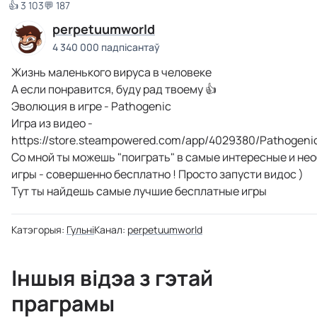
👍 3 103
💬 187
perpetuumworld
4 340 000 падпісантаў
Жизнь маленького вируса в человеке
А если понравится, буду рад твоему 👍
Эволюция в игре - Pathogenic
Игра из видео -
https://store.steampowered.com/app/4029380/Pathogen
Со мной ты можешь "поиграть" в самые интересные и не
игры - совершенно бесплатно ! Просто запусти видос )
Тут ты найдешь самые лучшие бесплатные игры
Катэгорыя:
Гульні
Канал:
perpetuumworld
Іншыя відэа з гэтай
праграмы