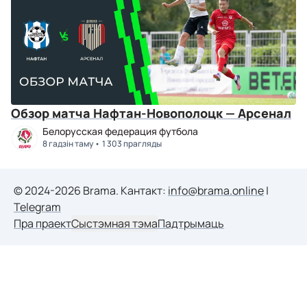
Обзор матча Нафтан-Новополоцк — Арсенал
Белорусская федерация футбола
8 гадзін таму
1 303 прагляды
© 2024-2026 Brama. Кантакт:
info@brama.online
|
Telegram
Пра праект
Сыстэмная тэма
Падтрымаць