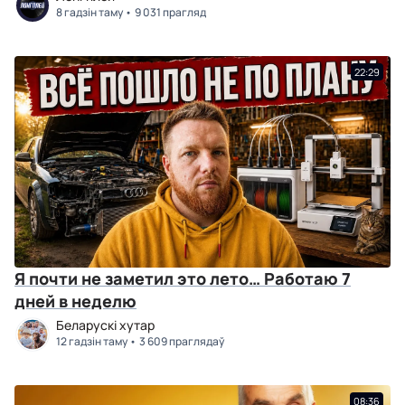
8 гадзін таму
9 031 прагляд
22:29
Я почти не заметил это лето… Работаю 7
дней в неделю
Беларускі хутар
12 гадзін таму
3 609 праглядаў
08:36