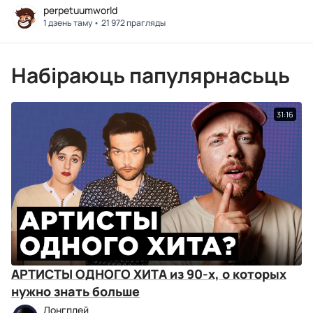
perpetuumworld
1 дзень таму
21 972 прагляды
Набіраюць папулярнасьць
31:16
АРТИСТЫ ОДНОГО ХИТА из 90-х, о которых
нужно знать больше
Лонгплей