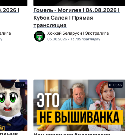
.2026 |
Гомель - Могилев | 04.08.2026 |
Кубок Салея | Прямая
трансляция
алига
Хоккей Беларуси | Экстралига
аў
03.08.2026
13 795 праглядаў
11:00
01:05:53
АДАНИЕ
Нам врали про беларусские