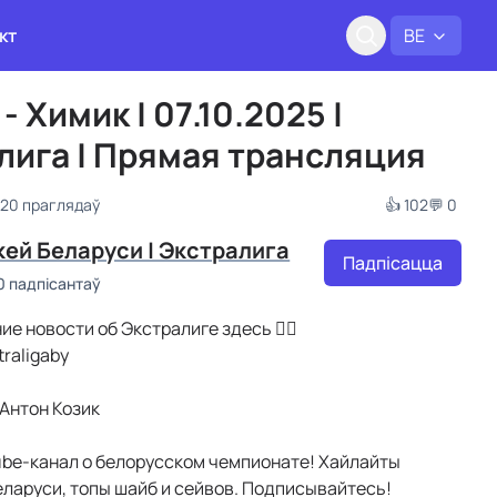
кт
BE
- Химик | 07.10.2025 |
лига | Прямая трансляция
220 праглядаў
👍 102
💬 0
кей Беларуси | Экстралига
Падпісацца
0 падпісантаў
ие новости об Экстралиге здесь 👉🏻
traligaby
Антон Козик
be-канал о белорусском чемпионате! Хайлайты
ларуси, топы шайб и сейвов. Подписывайтесь!