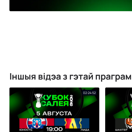
Іншыя відэа з гэтай прагра
02:24:52