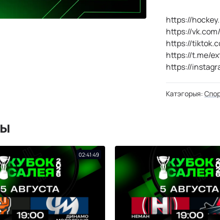
https://hockey.
https://vk.com
https://tiktok
https://t.me/e
https://instag
Катэгорыя:
Спо
мы
02:41:49