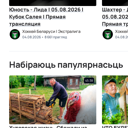
Юность - Лида | 05.08.2026 |
Шахтер -
Кубок Салея | Прямая
05.08.202
трансляция
Прямая т
Хоккей Беларуси | Экстралига
Хоккей
04.08.2026
8 661 прагляд
04.08.
Набіраюць папулярнасьць
45:38
Хуторская жизнь. Сбежали из
ЧТО БУДЕ