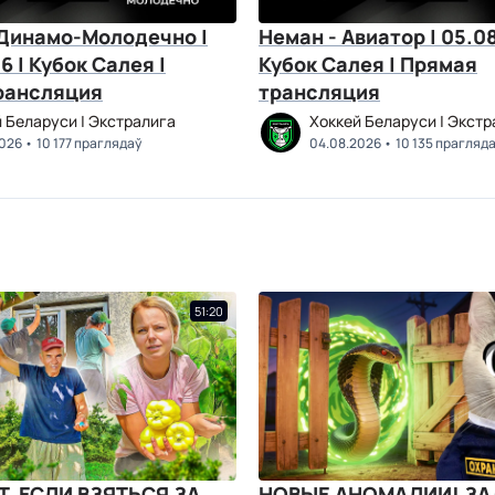
 Динамо-Молодечно |
Неман - Авиатор | 05.08
6 | Кубок Салея |
Кубок Салея | Прямая
рансляция
трансляция
 Беларуси | Экстралига
Хоккей Беларуси | Экстр
2026
10 177 праглядаў
04.08.2026
10 135 прагляд
51:20
Т, ЕСЛИ ВЗЯТЬСЯ ЗА
НОВЫЕ АНОМАЛИИ! З