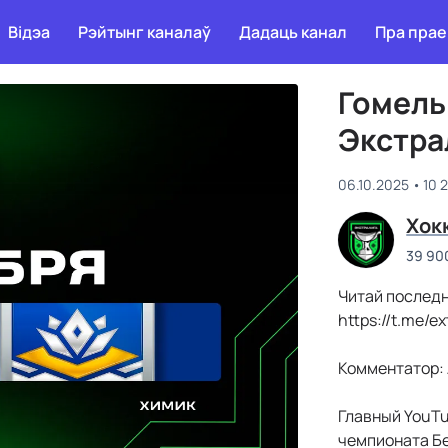
Відэа
Рэйтынг каналаў
Дадаць канал
Пра прае
Гомель 
Экстра
06.10.2025
10 
Хок
39 90
Читай последн
https://t.me/ex
Комментатор: 
Главный YouTu
чемпионата Бе