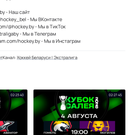
by​ - Наш сайт
/hockey_bel​ - Мы ВКонтакте
.com/@hockey.by​ - Мы в ТикТок
xtraligaby - Мы в Телеграм
ram.com/hockey.by​ - Мы в Инстаграм
рт
Канал:
Хоккей Беларуси | Экстралига
02:23:40
02:27:45