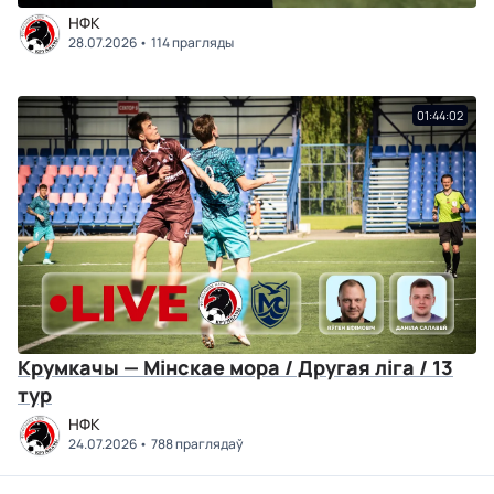
НФК
28.07.2026
114 прагляды
01:44:02
Крумкачы — Мінскае мора / Другая ліга / 13
тур
НФК
24.07.2026
788 праглядаў