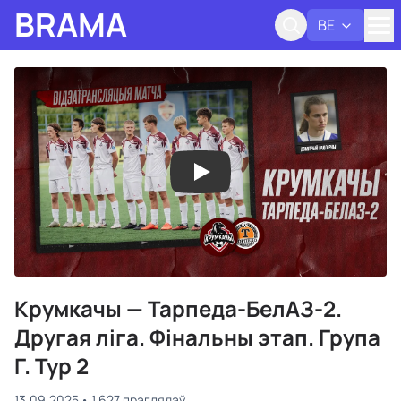
BRAMA
BE
Адк
Крумкачы — Тарпеда-БелАЗ-2.
Другая ліга. Фінальны этап. Група
Г. Тур 2
13.09.2025
1 627 праглядаў