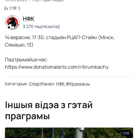
👍 17
💬 3
НФК
3 270 падпісантаў
14 верасня, 17:30, стадыён РЦАП-Стайкі (Мінск,
Сямашкі, 13)
Падтрымайце нас:
https://www.donationalerts.com/r/krumkachy
Катэгорыя:
Спорт
Канал:
НФК #Крумкачы
Іншыя відэа з гэтай
праграмы
LIVE