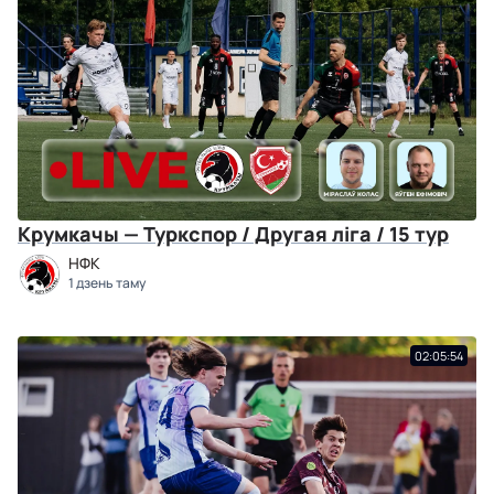
Крумкачы — Туркспор / Другая ліга / 15 тур
НФК
1 дзень таму
02:05:54