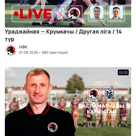
Ураджайная — Крумкачы / Другая ліга / 14
тур
НФК
01.08.2026
680 праглядаў
02:33