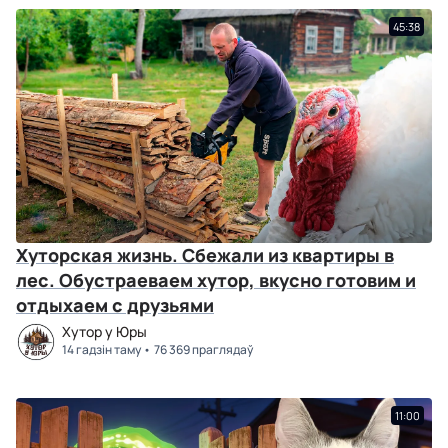
45:38
Хуторская жизнь. Сбежали из квартиры в
лес. Обустраеваем хутор, вкусно готовим и
отдыхаем с друзьями
Хутор у Юры
14 гадзін таму
76 369 праглядаў
11:00