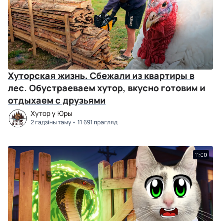
Хуторская жизнь. Сбежали из квартиры в
лес. Обустраеваем хутор, вкусно готовим и
отдыхаем с друзьями
Хутор у Юры
2 гадзіны таму
11 691 прагляд
11:00