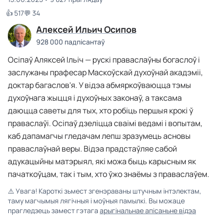
👍 517
💬 34
Алексей Ильич Осипов
928 000 падпісантаў
Осіпаў Аляксей Ільіч — рускі праваслаўны богаслоў і
заслужаны прафесар Маскоўскай духоўнай акадэміі,
доктар багаслов'я. У відэа абмяркоўваюцца тэмы
духоўнага жыцця і духоўных законаў, а таксама
даюцца саветы для тых, хто робіць першыя крокі ў
праваслаўі. Осіпаў дзеліцца сваімі ведамі і вопытам,
каб дапамагчы гледачам лепш зразумець асновы
праваслаўнай веры. Відэа прадстаўляе сабой
адукацыйны матэрыял, які можа быць карысным як
пачаткоўцам, так і тым, хто ўжо знаёмы з праваслаўем.
⚠️
Увага! Кароткі зьмест згенэраваны штучным інтэлектам,
таму магчымыя лягічныя і моўныя памылкі. Вы можаце
прагледзець замест гэтага
арыгінальнае апісаньне відэа