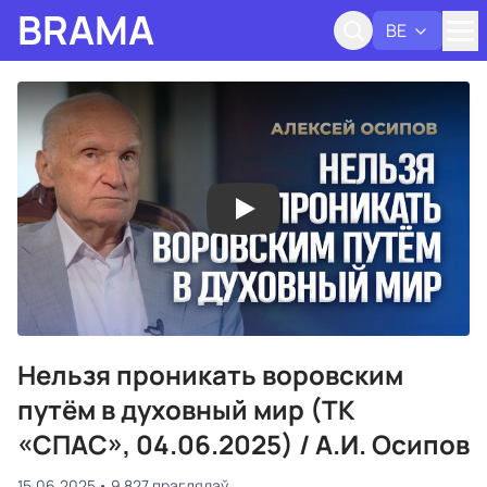
BRAMA
BE
Адк
Нельзя проникать воровским
путём в духовный мир (ТК
«СПАС», 04.06.2025) / А.И. Осипов
15.06.2025
9 827 праглядаў