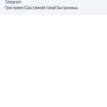
Telegram
Пра праект
Сыстэмная тэма
Падтрымаць