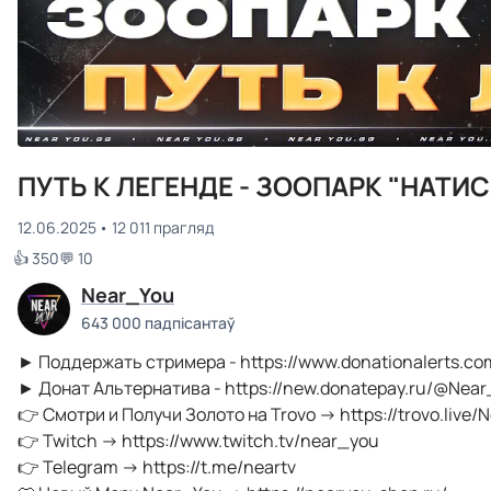
ПУТЬ К ЛЕГЕНДЕ - ЗООПАРК "НАТИ
12.06.2025
12 011 прагляд
👍 350
💬 10
Near_You
643 000 падпісантаў
► Поддержать стримера - https://www.donationalerts.co
► Донат Альтернатива - https://new.donatepay.ru/@Nea
👉 Смотри и Получи Золото на Trovo → https://trovo.live/
👉 Twitch → https://www.twitch.tv/near_you
👉 Telegram → https://t.me/neartv