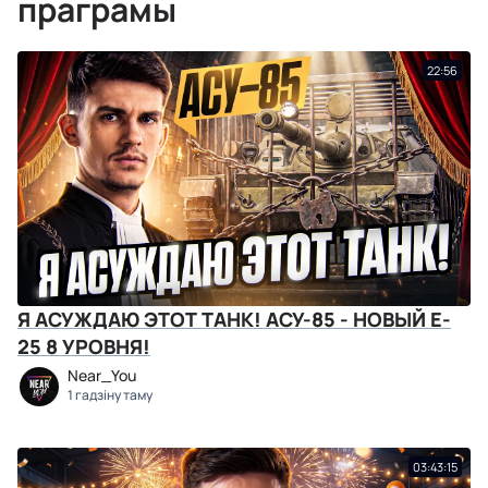
праграмы
22:56
Я АСУЖДАЮ ЭТОТ ТАНК! АСУ-85 - НОВЫЙ E-
25 8 УРОВНЯ!
Near_You
1 гадзіну таму
03:43:15