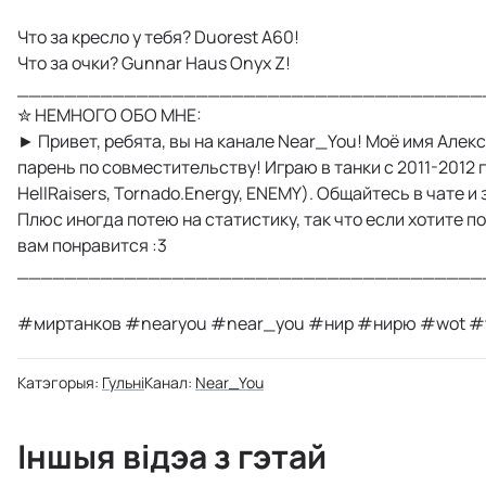
Что за кресло у тебя? Duorest A60!
Что за очки? Gunnar Haus Onyx Z!
_______________________________________
✮ НЕМНОГО ОБО МНЕ:
► Привет, ребята, вы на канале Near_You! Моё имя Алекс
парень по совместительству! Играю в танки с 2011-2012 г
HellRaisers, Tornado.Energy, ENEMY). Общайтесь в чате 
Плюс иногда потею на статистику, так что если хотите п
вам понравится :3
_______________________________________
#миртанков #nearyou #near_you #нир #нирю #wot #w
Катэгорыя:
Гульні
Канал:
Near_You
Іншыя відэа з гэтай