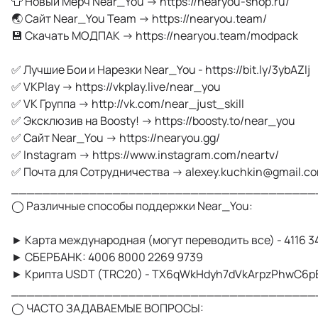
👕 Новый Мерч Near_You → https://nearyou-shop.ru/
🌏 Сайт Near_You Team → https://nearyou.team/
💾 Скачать МОДПАК → https://nearyou.team/modpack
✅ Лучшие Бои и Нарезки Near_You - https://bit.ly/3ybAZIj
✅ VKPlay → https://vkplay.live/near_you
✅ VK Группа → http://vk.com/near_just_skill
✅ Эксклюзив на Boosty! → https://boosty.to/near_you
✅ Cайт Near_You → https://nearyou.gg/
✅ Instagram → https://www.instagram.com/neartv/
✅ Почта для Сотрудничества →
alexey.kuchkin@gmail.c
_______________________________________
◯ Различные способы поддержки Near_You:
► Карта международная (могут переводить все) - 4116 3
► СБЕРБАНК: 4006 8000 2269 9739
► Крипта USDT (TRC20) - TX6qWkHdyh7dVkArpzPhwC6
_______________________________________
◯ ЧАСТО ЗАДАВАЕМЫЕ ВОПРОСЫ: