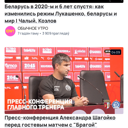
Беларусь в 2020-м и 6 лет спустя: как
изменились режим Лукашенко, беларусы и
мир | Чалый, Козлов
ОБЫЧНОЕ УТРО
7 гадзін таму
3 909 праглядаў
04:09
Пресс-конференция Александра Шагойко
перед гостевым матчем с "Брагой"