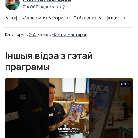
714 000 падпісантаў
#кофе #кофейня #бариста #общепит #официант
Катэгорыя:
Хобі
Канал:
Никита Нестеров
Іншыя відэа з гэтай
праграмы
02:19