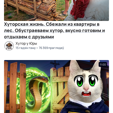
Хуторская жизнь. Сбежали из квартиры в
лес. Обустраеваем хутор, вкусно готовим и
отдыхаем с друзьями
Хутор у Юры
15 гадзін таму
76 369 праглядаў
11:00