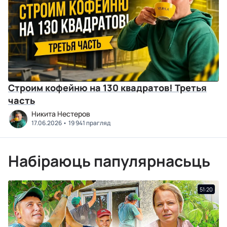
Строим кофейню на 130 квадратов! Третья
часть
Никита Нестеров
17.06.2026
19 941 прагляд
Набіраюць папулярнасьць
51:20