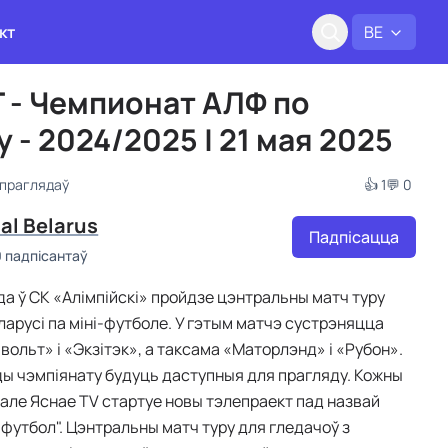
кт
BE
 - Чемпионат АЛФ по
 - 2024/2025 | 21 мая 2025
 праглядаў
👍 1
💬 0
al Belarus
Падпісацца
0 падпісантаў
ода ў СК «Алімпійскі» пройдзе цэнтральны матч туру
ларусі па міні-футболе. У гэтым матчэ сустрэняцца
вольт» і «Экзітэк», а таксама «Маторлэнд» і «Рубон».
яды чэмпіянату будуць даступныя для прагляду. Кожны
нале Яснае TV стартуе новы тэлепраект пад назвай
-футбол". Цэнтральны матч туру для гледачоў з