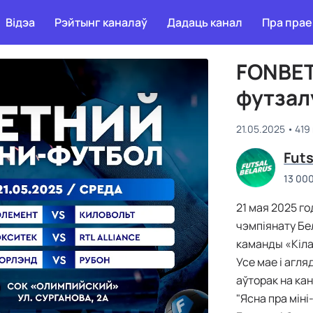
Відэа
Рэйтынг каналаў
Дадаць канал
Пра прае
FONBET
футзалу
21.05.2025
419
Futs
13 00
21 мая 2025 г
чэмпіянату Бе
каманды «Кіла
Усе мае і агл
аўторак на ка
"Ясна пра міні