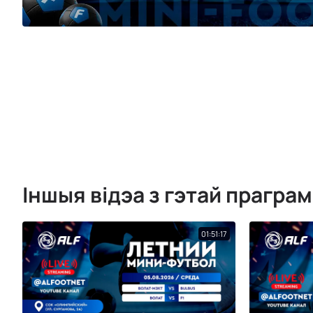
Іншыя відэа з гэтай прагра
01:51:17