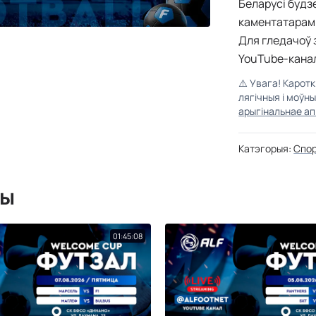
Беларусі будз
каментатарам 
Для гледачоў 
YouTube-канале
⚠️
Увага! Карот
лягічныя і моўн
арыгінальнае ап
Катэгорыя:
Спо
мы
01:45:08