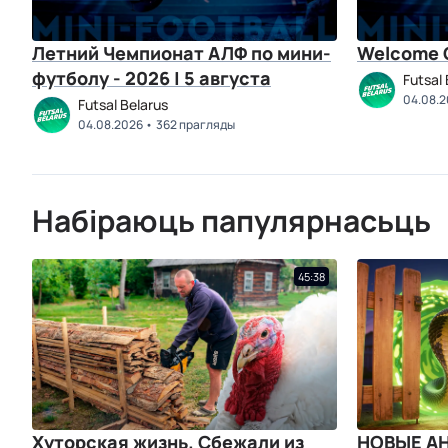
Летний Чемпионат АЛФ по мини-
Welcome C
футболу - 2026 | 5 августа
Futsal 
04.08.
Futsal Belarus
04.08.2026
362 прагляды
Набіраюць папулярнасьць
45:38
Хуторская жизнь. Сбежали из
НОВЫЕ А