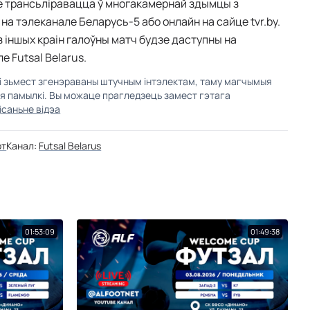
е трансьліравацца ў многакамернай здымцы з
на тэлеканале Беларусь-5 або онлайн на сайце tvr.by.
з іншых краін галоўны матч будзе даступны на
 Futsal Belarus.
кі зьмест згенэраваны штучным інтэлектам, таму магчымыя
ыя памылкі. Вы можаце прагледзець замест гэтага
ісаньне відэа
рт
Канал:
Futsal Belarus
01:53:09
01:49:38