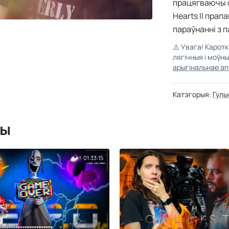
працягваючы с
Hearts II прап
параўнанні з п
⚠️
Увага! Карот
лягічныя і моўн
арыгінальнае ап
Катэгорыя:
Гуль
мы
01:33:15