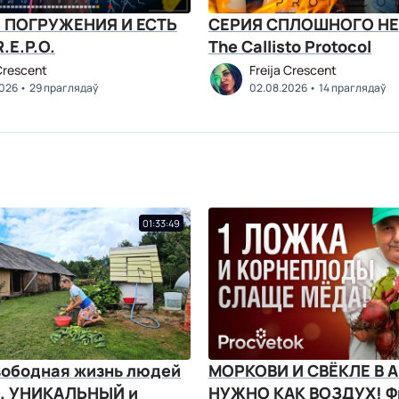
 ПОГРУЖЕНИЯ И ЕСТЬ
СЕРИЯ СПЛОШНОГО НЕ
СПЕХИ! R.E.P.O.
The Callisto Protocol
 Crescent
Freija Crescent
2026
29 праглядаў
02.08.2026
14 праглядаў
01:33:49
вободная жизнь людей
МОРКОВИ И СВЁКЛЕ В 
е. УНИКАЛЬНЫЙ и
НУЖНО КАК ВОЗДУХ! Ф