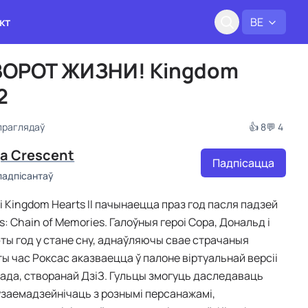
кт
BE
ОРОТ ЖИЗНИ! Kingdom
2
праглядаў
👍 8
💬 4
ja Crescent
Падпісацца
 падпісантаў
і Kingdom Hearts II пачынаецца праз год пасля падзей
: Chain of Memories. Галоўныя героі Сора, Дональд і
гэты год у стане сну, аднаўляючы свае страчаныя
ты час Роксас аказваецца ў палоне віртуальнай версіі
ада, створанай ДзіЗ. Гульцы змогуць даследаваць
 ўзаемадзейнічаць з рознымі персанажамі,