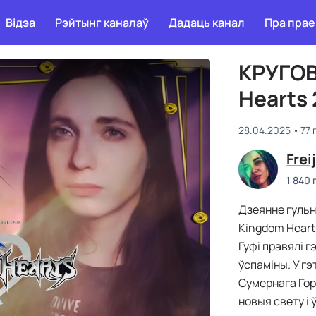
Відэа
Рэйтынг каналаў
Дадаць канал
Пра прае
КРУГОВ
Hearts 
28.04.2025
77 
Frei
1 840
Дзеянне гульн
Kingdom Hearts
Гуфі правялі 
ўспаміны. У гэ
Сумернага Гор
новыя свету і