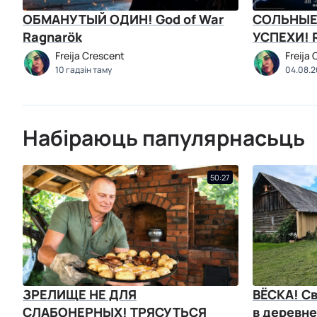
ОБМАНУТЫЙ ОДИН! God of War
СОЛЬНЫЕ
Ragnarök
У
Freija Crescent
Freija
10 гадзін таму
04.08.
Набіраюць папулярнасьць
50:27
ЗРЕЛИЩЕ НЕ ДЛЯ
ВЁСКА! С
СЛАБОНЕРНЫХ! ТРЯСУТЬСЯ
в деревн