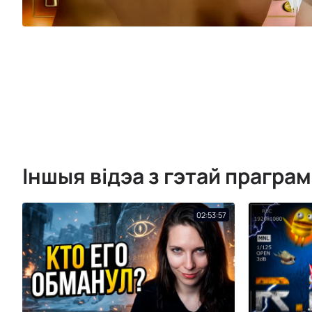
Іншыя відэа з гэтай прагра
02:53:57