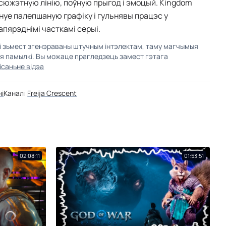
южэтную лінію, поўную прыгод і эмоцый. Kingdom
ануе палепшаную графіку і гульнявы працэс у
апярэднімі часткамі серыі.
кі зьмест згенэраваны штучным інтэлектам, таму магчымыя
ыя памылкі. Вы можаце прагледзець замест гэтага
ісаньне відэа
ні
Канал:
Freija Crescent
02:08:11
01:53:51