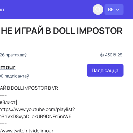
кт
BE
НЕ ИГРАЙ В DOLL IMPOSTOR
526 праглядаў
👍 430
💬 25
imour
Падпісацца
00 падпісантаў
АЙ В DOLL IMPOSTOR В VR
------
лейлист]
: https://www.youtube.com/playlist?
aoBnVxD8xyaDLokUB9DNFs5niW6
------
://www.twitch.tv/delimour