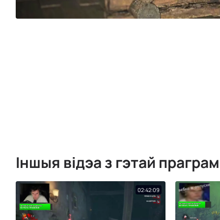
Іншыя відэа з гэтай прагра
02:42:09