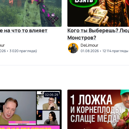
е на что то влияет
Кого ты Выберешь? Лю
Монстров?
our
DeLimour
2026
3 020 праглядаў
01.08.2026
12 114 прагляды
02:06:29