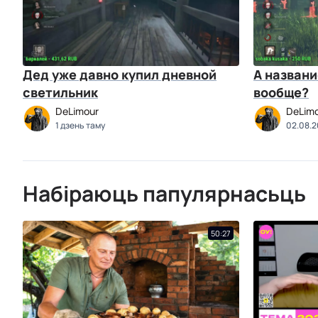
Дед уже давно купил дневной
А названи
светильник
вообще?
DeLimour
DeLim
1 дзень таму
02.08.
Набіраюць папулярнасьць
50:27