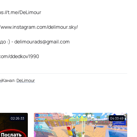
ps://t.me/DeLimour
//www.instagram.com/delimour.sky/
до :) -
delimourads@gmail.com
k.com/ddedkov1990
://steamcommunity.com/id/DeLimour1/
ні
Канал:
DeLimour
02:26:33
04:33:49