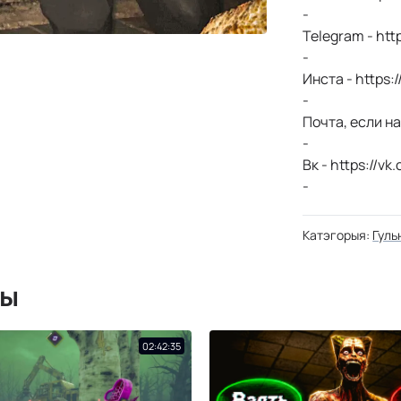
-
Telegram - htt
-
Инста - https:
-
Почта, если на
-
Вк - https://v
-
Steam - https
Катэгорыя:
Гуль
мы
02:42:35