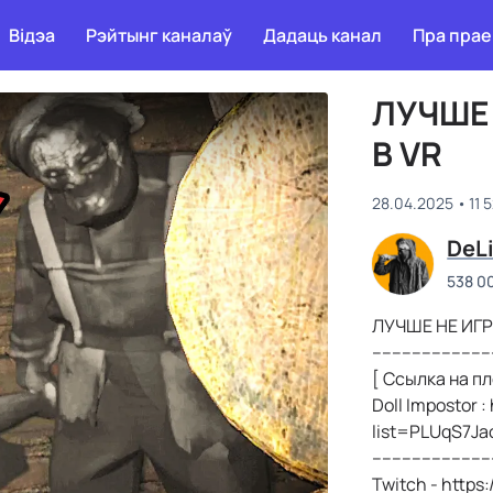
Відэа
Рэйтынг каналаў
Дадаць канал
Пра прае
ЛУЧШЕ 
В VR
28.04.2025
11 
DeL
538 0
ЛУЧШЕ НЕ ИГР
-----------------------
[ Ссылка на п
Doll Impostor 
list=PLUqS7J
-----------------------
Twitch - https