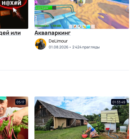
дей или
Аквапаркинг
DeLimour
01.08.2026
2 424 прагляды
05:17
01:33:49