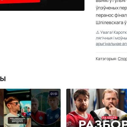
вынікі ў гульн
ўпэўненых пер
перанос фінал
Шпілевскага ў
⚠️
Увага! Карот
лягічныя і моўн
арыгінальнае ап
Катэгорыя:
Спо
мы
01:51