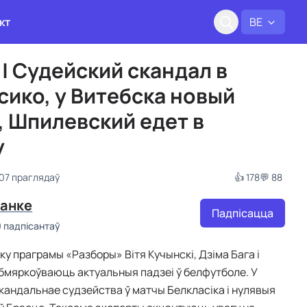
кт
BE
 | Судейский скандал в
сико, у Витебска новый
, Шпилевский едет в
у
07 праглядаў
👍 178
💬 88
банке
Падпісацца
0 падпісантаў
ку праграмы «Разборы» Вітя Кучынскі, Дзіма Бага і
абмяркоўваюць актуальныя падзеі ў белфутболе. У
скандальнае судзейства ў матчы Белкласіка і нулявыя