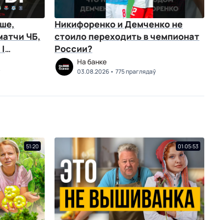
ше,
Никифоренко и Демченко не
матчи ЧБ,
стоило переходить в чемпионат
 |
России?
На банке
03.08.2026
775 праглядаў
51:20
01:05:53