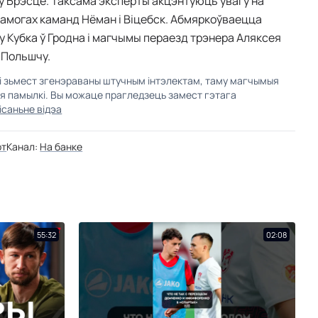
і ў Брэсце. Таксама эксперты акцэнтуюць увагу на
амогах каманд Нёман і Віцебск. Абмяркоўваецца
у Кубка ў Гродна і магчымы пераезд трэнера Аляксея
 Польшчу.
кі зьмест згенэраваны штучным інтэлектам, таму магчымыя
ыя памылкі. Вы можаце прагледзець замест гэтага
ісаньне відэа
рт
Канал:
На банке
55:32
02:08