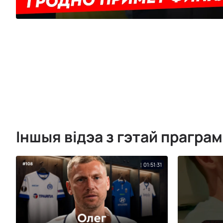
Іншыя відэа з гэтай прагра
01:51:31