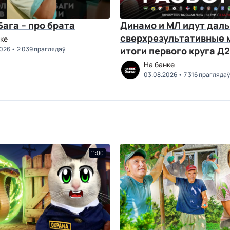
ага – про брата
Динамо и МЛ идут даль
сверхрезультативные 
ке
2026
2 039 праглядаў
итоги первого круга Д2
Разборы
На банке
03.08.2026
7 316 праглядаў
11:00