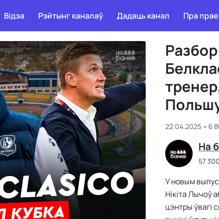
Відэа
Рэйтынг каналаў
Дадаць канал
Пра прае
Разбор
Белкла
тренер
Польш
22.04.2025
6 8
На 
57 30
У новым выпус
Нікіта Лычоў 
цэнтры ўвагі 