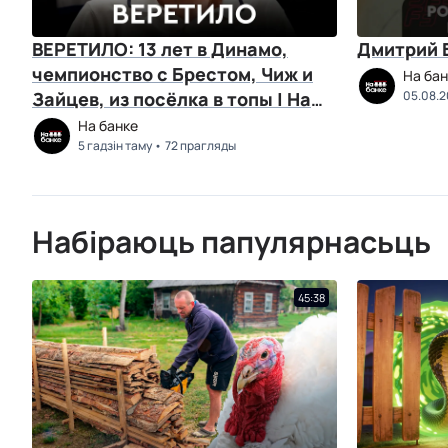
ВЕРЕТИЛО: 13 лет в Динамо,
Дмитрий Б
чемпионство с Брестом, Чиж и
На бан
Зайцев, из посёлка в топы | На
05.08.
банке
На банке
5 гадзін таму
72 прагляды
Набіраюць папулярнасьць
45:38