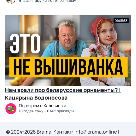
9 гадзін таму
29 049 праглядаў
01:05:53
Нам врали про беларусские орнаменты? |
Кацярына Водоносова
Перетрем с Халезиным
10 гадзін таму
6 462 прагляды
© 2024-2026 Brama. Кантакт:
info@brama.online
|