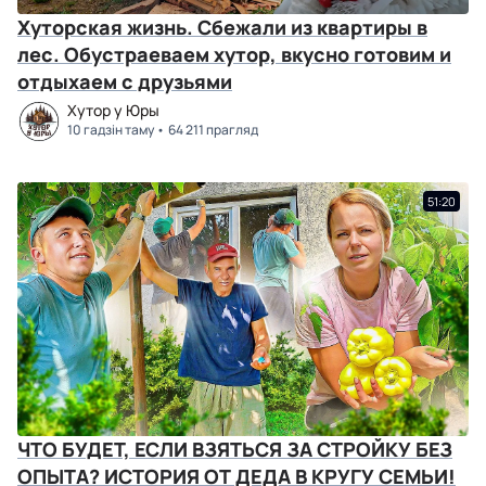
Хуторская жизнь. Сбежали из квартиры в
лес. Обустраеваем хутор, вкусно готовим и
отдыхаем с друзьями
Хутор у Юры
10 гадзін таму
64 211 прагляд
51:20
ЧТО БУДЕТ, ЕСЛИ ВЗЯТЬСЯ ЗА СТРОЙКУ БЕЗ
ОПЫТА? ИСТОРИЯ ОТ ДЕДА В КРУГУ СЕМЬИ!