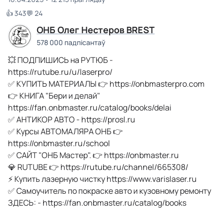
👍 343
💬 24
ОНБ Олег Нестеров BREST
578 000 падпісантаў
💥 ПОДПИШИСЬ на РУТЮБ -
https://rutube.ru/u/laserpro/
✅ КУПИТЬ МАТЕРИАЛЫ 👉 https://onbmasterpro.com
👉 КНИГА "Бери и делай"
https://fan.onbmaster.ru/catalog/books/delai
✅ АНТИКОР АВТО - https://prosl.ru
✅ Курсы АВТОМАЛЯРА ОНБ 👉
https://onbmaster.ru/school
✅ САЙТ "ОНБ Мастер". 👉 https://onbmaster.ru
💎 RUTUBE 👉 https://rutube.ru/channel/665308/
⚡️ Купить лазерную чистку https://www.varislaser.ru
✅ Самоучитель по покраске авто и кузовному ремонту
ЗДЕСЬ: - https://fan.onbmaster.ru/catalog/books