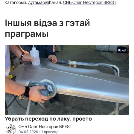
Катэгорыя:
Аўтамабілі
Канал:
ОНБ Олег Нестеров BREST
Іншыя відэа з гэтай
праграмы
16:48
Убрать переход по лаку, просто
ОНБ Олег Нестеров BREST
04.08.2026
1 прагляд