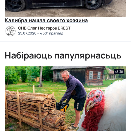
Калибра нашла своего хозяина
ОНБ Олег Нестеров BREST
25.07.2026
4 501 прагляд
Набіраюць папулярнасьць
45:38