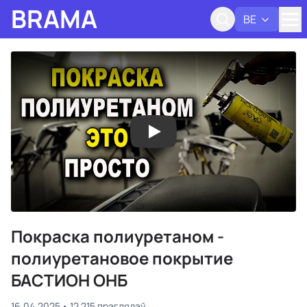
BRAMA
BE
Адк
Покраска полиуретаном -
полиуретановое покрытие
БАСТИОН ОНБ
16.04.2025
12 215 праглядаў