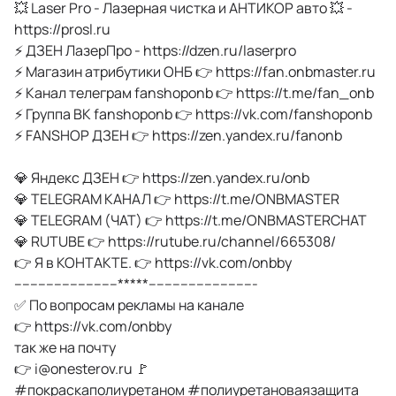
💥 Laser Pro - Лазерная чистка и АНТИКОР авто 💥 -
https://prosl.ru
⚡️ ДЗЕН ЛазерПро - https://dzen.ru/laserpro
⚡️ Магазин атрибутики ОНБ 👉 https://fan.onbmaster.ru
⚡️ Канал телеграм fanshoponb 👉 https://t.me/fan_onb
⚡️ Группа ВК fanshoponb 👉 https://vk.com/fanshoponb
⚡️ FANSHOP ДЗЕН 👉 https://zen.yandex.ru/fanonb
💎 Яндекс ДЗЕН 👉 https://zen.yandex.ru/onb
💎 TELEGRAM КАНАЛ 👉 https://t.me/ONBMASTER
💎 TELEGRAM (ЧАТ) 👉 https://t.me/ONBMASTERCHAT
💎 RUTUBE 👉 https://rutube.ru/channel/665308/
👉 Я в КОНТАКТЕ. 👉 https://vk.com/onbby
--------------------------*****---------------------------
✅ По вопросам рекламы на канале
👉 https://vk.com/onbby
так же на почту
👉
i@onesterov.ru
🚩
#покраскаполиуретаном #полиуретановаязащита