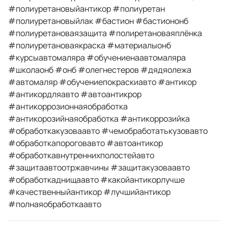
#полиуретановыйантикор #полиуретан
#полиуретановыйлак #бастион #бастиононб
#полиуретановаязащита #полиретановаяплёнка
#полиуретановаякраска #материалыонб
#курсыавтомаляра #обучениенаавтомаляра
#школаонб #онб #олегнестеров #дядяолежа
#автомаляр #обучениепокраскиавто #антикор
#антикордляавто #автоантикрор
#антикоррозионнаяобработка
#антикорозийнаяобработка #антикоррозийка
#обработкакузоваавто #чемобработатькузовавто
#обработкапороговавто #автоантикор
#обработкавнутреннихполостейавто
#защитаавтоотржавчины #защитакузоваавто
#обработкаднищаавто #какойантикорлучше
#качественныйантикор #лучшийантикор
#полнаяобработкаавто