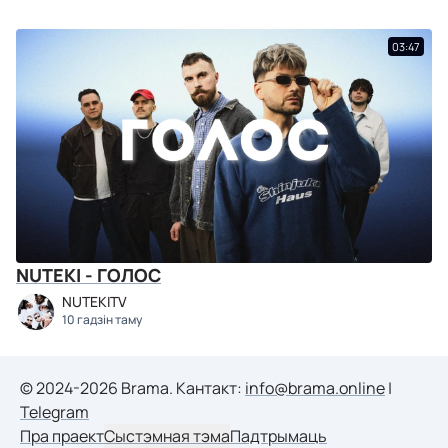
03:47
NUTEKI - ГОЛОС
NUTEKITV
10 гадзін таму
© 2024-2026 Brama. Кантакт:
info@brama.online
|
Telegram
Пра праект
Сыстэмная тэма
Падтрымаць