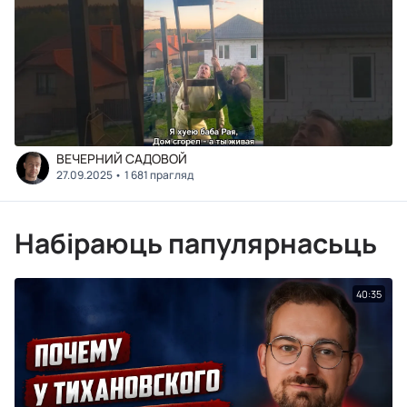
ВЕЧЕРНИЙ САДОВОЙ
27.09.2025
1 681 прагляд
Набіраюць папулярнасьць
40:35