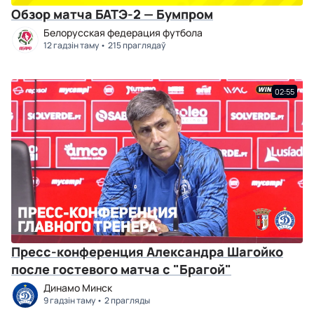
Обзор матча БАТЭ-2 — Бумпром
Белорусская федерация футбола
12 гадзін таму
215 праглядаў
02:55
Пресс-конференция Александра Шагойко
после гостевого матча с "Брагой"
Динамо Минск
9 гадзін таму
2 прагляды