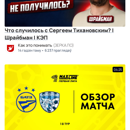
Что случилось с Сергеем Тихановским? |
Шрайбман | КЭП
Как это понимать
(ЗЕРКАЛО)
14 гадзін таму
6 237 праглядаў
04:25