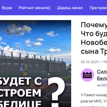
Відэа
Рэйтынг каналаў
Дадаць канал
Пра прае
Почему
Что бу
Новобе
сына Т
26.02.2025
1 
Сил
Бел
44 50
У Гомелі жыха
рэагуе МНС. У