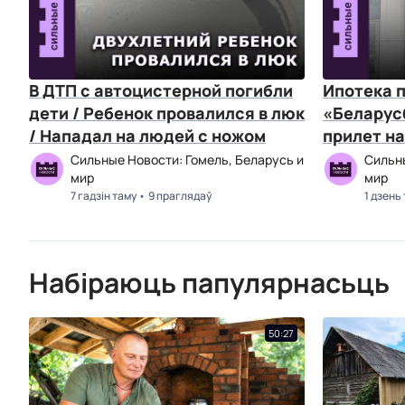
В ДТП с автоцистерной погибли
Ипотека п
дети / Ребенок провалился в люк
«Беларус
/ Нападал на людей с ножом
прилет на
лишайник
Сильные Новости: Гомель, Беларусь и
Сильны
мир
мир
7 гадзін таму
9 праглядаў
1 дзень
Набіраюць папулярнасьць
50:27