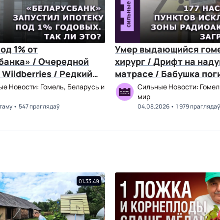
од 1% от
Умер выдающийся гом
банка» / Очередной
хирург / Дрифт на над
 Wildberries / Редкий
матрасе / Бабушка пог
 на Гомельщине
одной спички
е Новости: Гомель, Беларусь и
Сильные Новости: Гомел
мир
 таму
547 праглядаў
04.08.2026
1 979 праглядаў
01:33:49