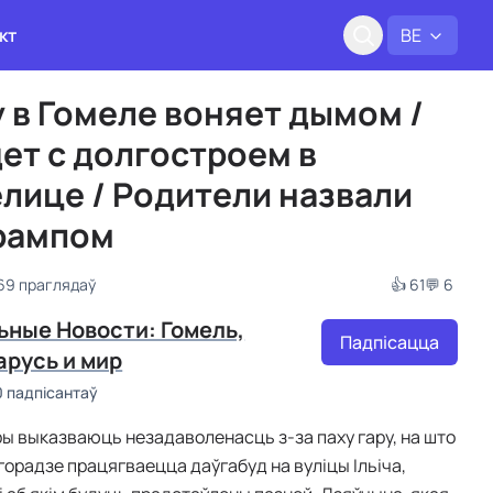
кт
BE
 в Гомеле воняет дымом /
дет с долгостроем в
лице / Родители назвали
рампом
969 праглядаў
👍 61
💬 6
ьные Новости: Гомель,
Падпісацца
арусь и мир
0 падпісантаў
ры выказваюць незадаволенасць з-за паху гару, на што
 горадзе працягваецца даўгабуд на вуліцы Ільіча,