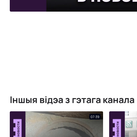
Іншыя відэа з гэтага канала
07:39