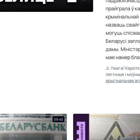
падрабязнасці
прайграла ў к
крымінальнай
назваць свайг
могуць спісва
Беларусі запл
дамы. Міністэ
мае намер бла
⚠️
Увага! Карот
лягічныя і моўн
арыгінальнае ап
09:40