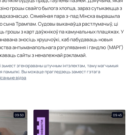
 аб якім будуць прадстаўлены пазней. Дзяўчына, якая
азіно грошы свайго былога хлопца, зараз сутыкаецца з
 адказнасцю. Сямейная пара з-пад Мінска вырашыла
о сына Трампам. Судовы выканаўца растлумачыў, ці
ць грошы з карт даўжнікоў па камунальных плацяжах. У
анавана зносіць хрушчоўкі, каб пабудаваць новыя
рства антыманапольнага рэгулявання і гандлю (МАРГ)
каваць сайты з неналежнай рэкламай.
кі зьмест згенэраваны штучным інтэлектам, таму магчымыя
ыя памылкі. Вы можаце прагледзець замест гэтага
ісаньне відэа
09:50
09:45