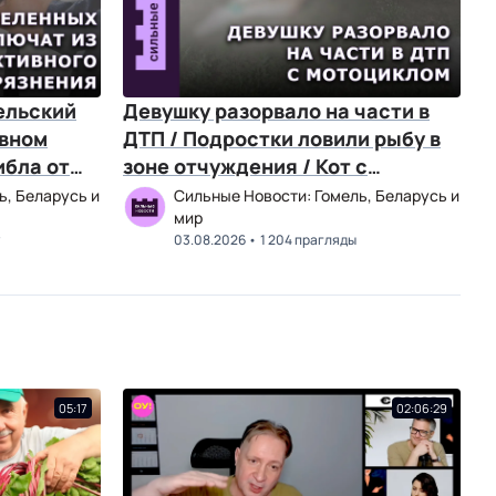
ельский
Девушку разорвало на части в
увном
ДТП / Подростки ловили рыбу в
ибла от
зоне отчуждения / Кот с
трудовой книжкой
ь, Беларусь и
Сильные Новости: Гомель, Беларусь и
мир
03.08.2026
1 204 прагляды
05:17
02:06:29