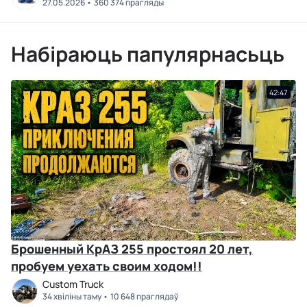
27.05.2026
360 374 прагляды
Набіраюць папулярнасьць
42:47
Брошенный КрАЗ 255 простоял 20 лет,
пробуем уехать своим ходом!!
Custom Truck
34 хвіліны таму
10 648 праглядаў