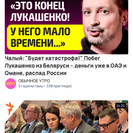
Чалый: "Будет катастрофа!" Побег
Лукашенко из Беларуси – деньги уже в ОАЭ и
Омане, распад России
ОБЫЧНОЕ УТРО
2 гадзіны таму
338 праглядаў
24:20