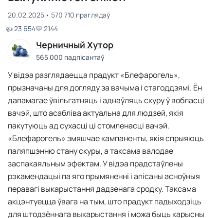
20.02.2025
570 710 праглядаў
👍 23 654
💬 2144
Черничный Хутор
565 000 падпісантаў
У відэа разглядаецца прадукт «Блефарогель»,
прызначаны для догляду за вачыма і стагоддзямі. Ён
дапамагае ўвільгатняць і аднаўляць скуру ў вобласці
вачэй, што асабліва актуальна для людзей, якія
пакутуюць ад сухасці ці стомленасці вачэй.
«Блефарогель» змяшчае кампаненты, якія спрыяюць
паляпшэнню стану скуры, а таксама валодае
заспакаяльным эфектам. У відэа прадстаўлены
рэкамендацыі па яго прымяненні і апісаны асноўныя
перавагі выкарыстання дадзенага сродку. Таксама
акцэнтуецца ўвага на тым, што прадукт падыходзіць
для штодзённага выкарыстання і можа быць карысны