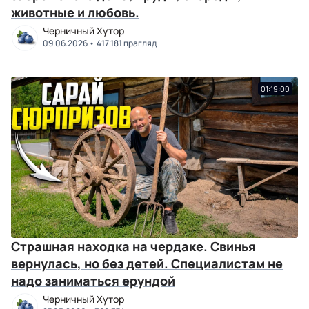
животные и любовь.
Черничный Хутор
09.06.2026
417 181 прагляд
01:19:00
Страшная находка на чердаке. Свинья
вернулась, но без детей. Специалистам не
надо заниматься ерундой
Черничный Хутор