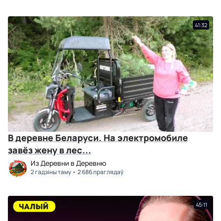
41:32
В деревне Беларуси. На электромобиле
завёз жену в лес...
Из Деревни в Деревню
2 гадзіны таму
2 686 праглядаў
45:11