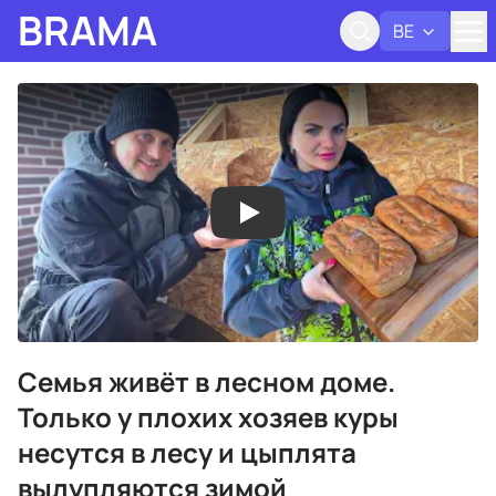
BRAMA
BE
Адк
Семья живёт в лесном доме.
Только у плохих хозяев куры
несутся в лесу и цыплята
вылупляются зимой