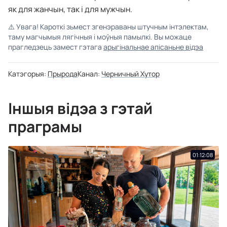
як для жанчын, так і для мужчын.
⚠️
Увага! Кароткі зьмест згенэраваны штучным інтэлектам,
таму магчымыя лягічныя і моўныя памылкі. Вы можаце
прагледзець замест гэтага
арыгінальнае апісаньне відэа
Катэгорыя:
Прырода
Канал:
Черничный Хутор
Іншыя відэа з гэтай
праграмы
01:12:08