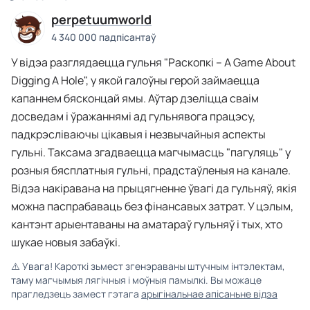
perpetuumworld
4 340 000 падпісантаў
У відэа разглядаецца гульня "Раскопкі – A Game About
Digging A Hole", у якой галоўны герой займаецца
капаннем бясконцай ямы. Аўтар дзеліцца сваім
досведам і ўражаннямі ад гульнявога працэсу,
падкрэсліваючы цікавыя і незвычайныя аспекты
гульні. Таксама згадваецца магчымасць "пагуляць" у
розныя бясплатныя гульні, прадстаўленыя на канале.
Відэа накіравана на прыцягненне ўвагі да гульняў, якія
можна паспрабаваць без фінансавых затрат. У цэлым,
кантэнт арыентаваны на аматараў гульняў і тых, хто
шукае новыя забаўкі.
⚠️
Увага! Кароткі зьмест згенэраваны штучным інтэлектам,
таму магчымыя лягічныя і моўныя памылкі. Вы можаце
прагледзець замест гэтага
арыгінальнае апісаньне відэа