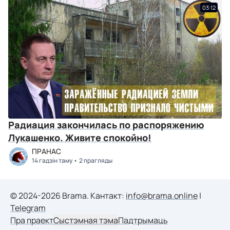
03:12
Радиация закончилась по распоряжению
Лукашенко. Живите спокойно!
ПРАНАС
14 гадзін таму
2 прагляды
© 2024-2026 Brama. Кантакт:
info@brama.online
|
Telegram
Пра праект
Сыстэмная тэма
Падтрымаць