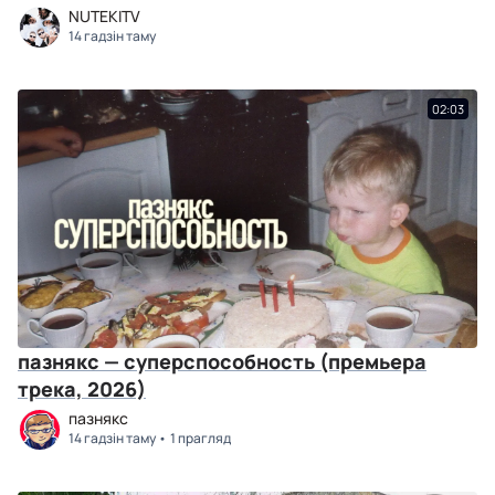
NUTEKITV
14 гадзін таму
02:03
пазнякс — суперспособность (премьера
трека, 2026)
пазнякс
14 гадзін таму
1 прагляд