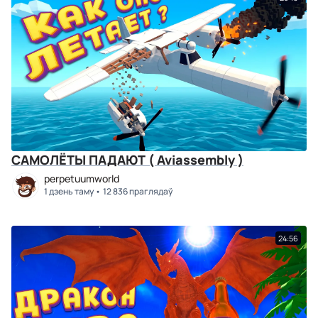
САМОЛЁТЫ ПАДАЮТ ( Aviassembly )
perpetuumworld
1 дзень таму
12 836 праглядаў
24:56