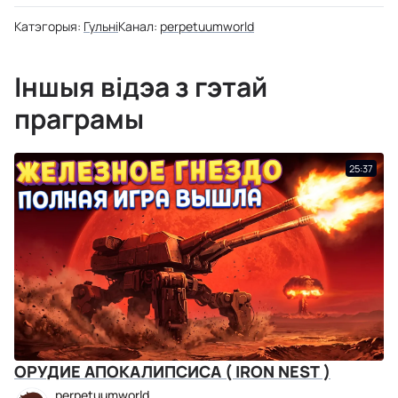
Катэгорыя:
Гульні
Канал:
perpetuumworld
Іншыя відэа з гэтай
праграмы
25:37
ОРУДИЕ АПОКАЛИПСИСА ( IRON NEST )
perpetuumworld