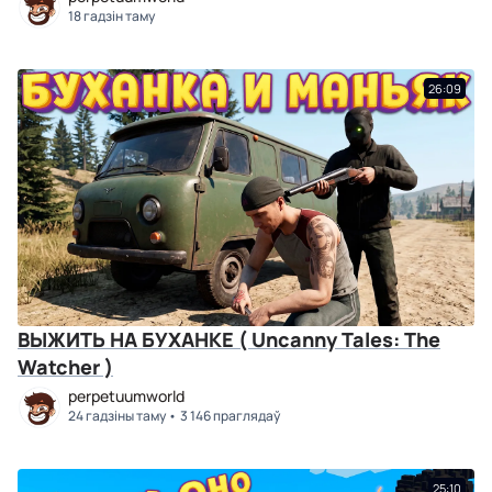
18 гадзін таму
26:09
ВЫЖИТЬ НА БУХАНКЕ ( Uncanny Tales: The
Watcher )
perpetuumworld
24 гадзіны таму
3 146 праглядаў
25:10