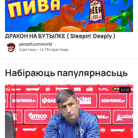
ДРАКОН НА БУТЫЛКЕ ( Sleepin' Deeply )
perpetuumworld
2 дні таму
14 734 прагляды
Набіраюць папулярнасьць
02:55