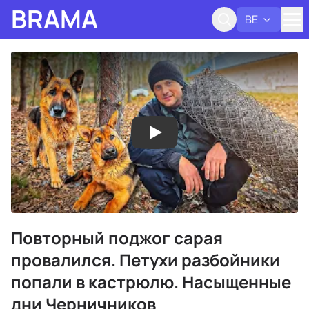
BRAMA
BE
Адк
Повторный поджог сарая
провалился. Петухи разбойники
попали в кастрюлю. Насыщенные
дни Черничников