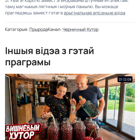
⚠️
Увага! Кароткі зьмест згенэраваны штучным інтэлектам,
таму магчымыя лягічныя і моўныя памылкі. Вы можаце
прагледзець замест гэтага
арыгінальнае апісаньне відэа
Катэгорыя:
Прырода
Канал:
Черничный Хутор
Іншыя відэа з гэтай
праграмы
01:12:08