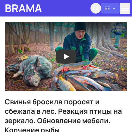
BRAMA
BE
Адк
Свинья бросила поросят и
сбежала в лес. Реакция птицы на
зеркало. Обновление мебели.
Копчение рыбы