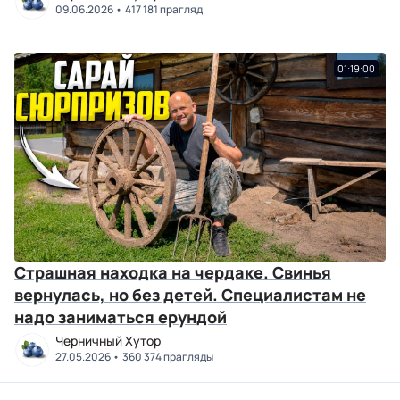
09.06.2026
417 181 прагляд
01:19:00
Страшная находка на чердаке. Свинья
вернулась, но без детей. Специалистам не
надо заниматься ерундой
Черничный Хутор
27.05.2026
360 374 прагляды