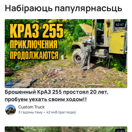
Набіраюць папулярнасьць
42:47
Брошенный КрАЗ 255 простоял 20 лет,
пробуем уехать своим ходом!!
Custom Truck
3 гадзіны таму
42 448 праглядаў
41:32