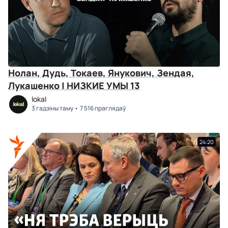
Нолан, Дудь, Токаев, Янукович, Зендая,
Лукашенко | НИЗКИЕ УМЫ 13
lokal
3 гадзіны таму
7 516 праглядаў
24:20