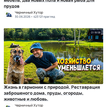
мебель, два новых пола и новая рыба для
прудов
Черничный Хутор
30.06.2026
423 121 прагляд
01:18:58
Жизнь в гармонии с природой. Реставрация
заброшеного дома, пруды, огороды,
животные и любовь.
Черничный Хутор