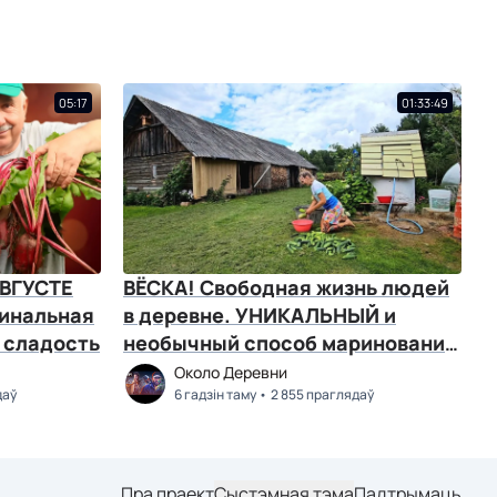
05:17
01:33:49
АВГУСТЕ
ВЁСКА! Свободная жизнь людей
инальная
в деревне. УНИКАЛЬНЫЙ и
 сладость
необычный способ маринования
и соления огурцов
Около Деревни
даў
6 гадзін таму
2 855 праглядаў
Пра праект
Сыстэмная тэма
Падтрымаць