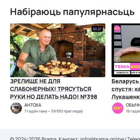
Набіраюць папулярнасьць
50:27
ЗРЕЛИЩЕ НЕ ДЛЯ
Беларусь 
СЛАБОНЕРНЫХ! ТРЯСУТЬСЯ
спустя: к
РУКИ НО ДЕЛАТЬ НАДО! №398
Лукашенко
Чалый, К
АНТОХА
ОБЫЧН
7 гадзін таму
59 930 праглядаў
16 гадз
© 2024-2026 Brama. Кантакт:
info@brama.online
|
Tele