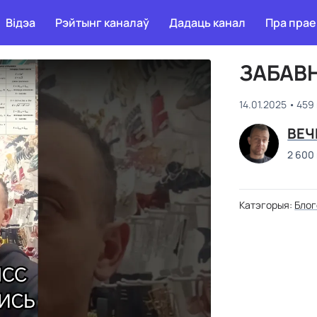
Відэа
Рэйтынг каналаў
Дадаць канал
Пра прае
ЗАБАВ
14.01.2025
459
ВЕЧ
2 600
Катэгорыя:
Бло