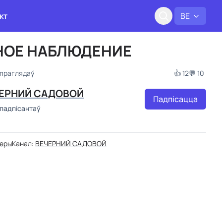
кт
BE
НОЕ НАБЛЮДЕНИЕ
 праглядаў
👍 12
💬 10
ЕРНИЙ САДОВОЙ
Падпісацца
 падпісантаў
геры
Канал:
ВЕЧЕРНИЙ САДОВОЙ