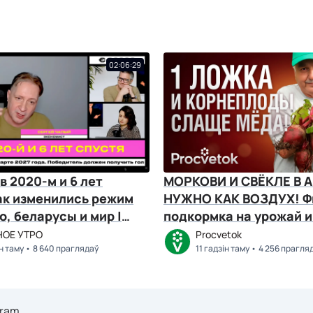
02:06:29
в 2020-м и 6 лет
МОРКОВИ И СВЁКЛЕ В 
ак изменились режим
НУЖНО КАК ВОЗДУХ! Ф
, беларусы и мир |
подкормка на урожай и
озлов
ОЕ УТРО
Procvetok
ін таму
8 640 праглядаў
11 гадзін таму
4 256 прагля
gram