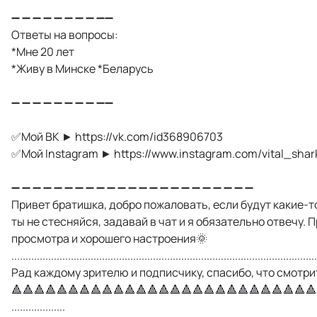
➖ ➖ ➖ ➖ ➖ ➖ ➖ ➖ ➖➖
Ответы на вопросы:
*Мне 20 лет
*Живу в Минске *Беларусь
➖ ➖ ➖ ➖ ➖ ➖ ➖ ➖ ➖➖
✅Мой ВК ► https://vk.com/id368906703
✅Мой Instagram ► https://www.instagram.com/vital_shar
➖ ➖ ➖ ➖ ➖ ➖ ➖ ➖ ➖ ➖ ➖ ➖ ➖ ➖ ➖ ➖ ➖ ➖ ➖ ➖ ➖ ➖ ➖
Привет братишка, добро пожаловать, если будут какие-т
ты не стесняйся, задавай в чат и я обязательно отвечу. 
просмотра и хорошего настроения🌞
............................................................................................................
Рад каждому зрителю и подписчику, спасибо, что смотри
🔺🔺🔺🔺🔺🔺🔺🔺🔺🔺🔺🔺🔺🔺🔺🔺🔺🔺🔺🔺🔺🔺🔺🔺🔺🔺🔺
...................