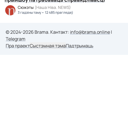
Сюжэты
(Наша Ніва. NEWS)
3 гадзіны таму
12 485 праглядаў
© 2024-2026 Brama. Кантакт:
info@brama.online
|
Telegram
Пра праект
Сыстэмная тэма
Падтрымаць