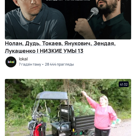
Нолан, Дудь, Токаев, Янукович, Зендая,
Лукашенко | НИЗКИЕ УМЫ 13
lokal
7 гадзін таму
28 444 прагляды
41:32