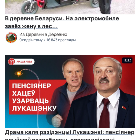
В деревне Беларуси. На электромобиле
завёз жену в лес...
Из Деревни в Деревню
9 гадзін таму
16 843 прагляды
15:32
Драма каля рэзідэнцыі Лукашэнкі: пенсіянер
прыйшоў патрабаваць справядлівасці