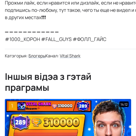
Прожми лайк, если нравится или дизлайк, если не нравитс
подпишись по-любому, тут такое, чего ты еще не видел и
в других местах❗️❗️❗️
➖ ➖ ➖ ➖ ➖ ➖ ➖ ➖ ➖ ➖ ➖ ➖
#1000_КОРОН #FALL_GUYS #ФОЛЛ_ГАЙС
Катэгорыя:
Блогеры
Канал:
Vital Shark
Іншыя відэа з гэтай
праграмы
14:12