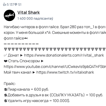
👍 5 137
💬 51
Vital Shark
1 400 000 падпісантаў
Нагибаю читеров в фолл гайсе. Брал 280 раз топ_1 в фол 
корон. У меня большой х*й. Смешные моменты в фолл гайс
фолл гайсе🦈
➖ ➖ ➖ ➖ ➖ ➖ ➖ ➖ ➖ ➖
🔻🔻🔻🔻🔻🔻🔻🔻🔻🔻🔻🔻🔻🔻🔻🔻🔻🔻🔻🔻🔻🔻🔻🔻🔻🔻🔻
✅ Донат ► https://www.donationalerts.com/r/vital_shark
❤️ Стать Спонсором ►
https://www.youtube.com/channel/UCwkevls9pbQ4TnFSbH
Мой твич канал ► https://www.twitch.tv/vitalxshark
Прайс:
💲Пиар канала = 600 руб.
💲Добавить в друзья в вк (ССЫЛКУ УКАЗАТЬ) = 100 руб.
💲Удалить игру навсегда = 100.000$.