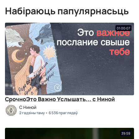
Набіраюць папулярнасьць
01:00:07
СрочноЭто Важно Услышать... с Ниной
C Ниной
2 гадзіны таму
6 536 праглядаў
39:59