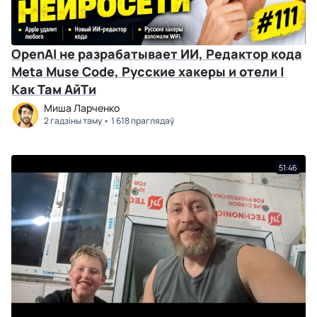
OpenAI не разрабатывает ИИ, Редактор кода
Meta Muse Code, Русские хакеры и отели |
Как Там АйТи
Миша Ларченко
2 гадзіны таму
1 618 праглядаў
51:46