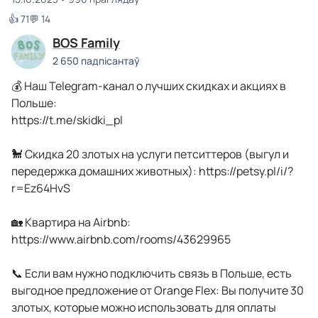
👍 71
💬 14
BOS Family
2 650 падпісантаў
💰 Наш Telegram-канал о лучших скидках и акциях в
Польше:
https://t.me/skidki_pl
🐩 Скидка 20 злотых на услуги петситтеров (выгул и
передержка домашних животных): https://petsy.pl/i/?
r=Ez64HvS
🏡 Квартира на Airbnb:
https://www.airbnb.com/rooms/43629965
📞 Если вам нужно подключить связь в Польше, есть
выгодное предложение от Orange Flex: Вы получите 30
злотых, которые можно использовать для оплаты