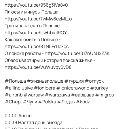
https://youtu.be/956g3IVa8v0
Плюсы и минусы Польши -
https://youtu.be/7wMw6ezMI_o
Траты за месяц в Польше -
https://youtu.be/lJwhfxulRQY
Как экономить в Польше -
https://youtu.be/8TN5EdJeFgc
О поиске работы - https://youtu.be/017nU4UxZ3s
Обзор квартиры и история поиска жилья -
https://youtu.be/VuWuvqy6vD8
#Польша #жизньвпольше #турция #отпуск
#allinclusive #lonicera #loniceraworld #turkey
#airbnb #warsaw #warszawa #варшава #migros
#Chupi #Чупи #Polska #Лодзь #Łódź
00:00 Анонс
00:39 Настал день выезда