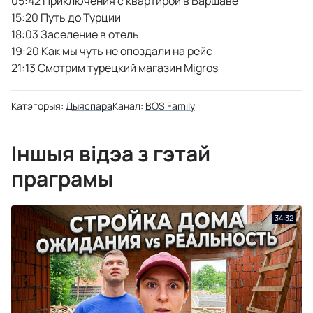
05:42 Приключения с квартирой в Варшаве
15:20 Путь до Турции
18:03 Заселение в отель
19:20 Как мы чуть не опоздали на рейс
21:13 Смотрим турецкий магазин Migros
Катэгорыя:
Дыяспара
Канал:
BOS Family
Іншыя відэа з гэтай
праграмы
34:32