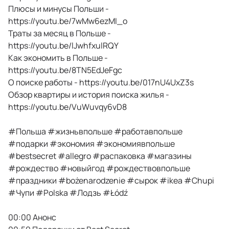
Плюсы и минусы Польши -
https://youtu.be/7wMw6ezMI_o
Траты за месяц в Польше -
https://youtu.be/lJwhfxulRQY
Как экономить в Польше -
https://youtu.be/8TN5EdJeFgc
О поиске работы - https://youtu.be/017nU4UxZ3s
Обзор квартиры и история поиска жилья -
https://youtu.be/VuWuvqy6vD8
#Польша #жизньвпольше #работавпольше
#подарки #экономия #экономиявпольше
#bestsecret #allegro #распаковка #магазины
#рождество #новыйгод #рождествовпольше
#праздники #bożenarodzenie #сырок #ikea #Chupi
#Чупи #Polska #Лодзь #Łódź
00:00 Анонс