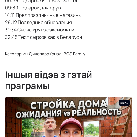
00:59 Подарочки от Best Secret
09:30 Подарок для друга
14:11 Предпраздничные магазины
26:12 Последние обновления
31:34 Снова круто сэкономили
32:45 Тест сырков как в Беларуси
Катэгорыя:
Дыяспара
Канал:
BOS Family
Іншыя відэа з гэтай
праграмы
34:32