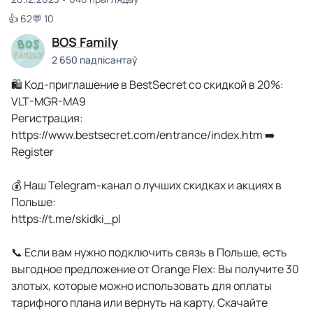
👍 62
💬 10
BOS Family
2 650 падпісантаў
🛍️ Код-приглашение в BestSecret со скидкой в 20%:
VLT-MGR-MA9
Регистрация:
https://www.bestsecret.com/entrance/index.htm ➡️
Register
💰 Наш Telegram-канал о лучших скидках и акциях в
Польше:
https://t.me/skidki_pl
📞 Если вам нужно подключить связь в Польше, есть
выгодное предложение от Orange Flex: Вы получите 30
злотых, которые можно использовать для оплаты
тарифного плана или вернуть на карту. Скачайте