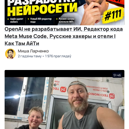
OpenAI не разрабатывает ИИ, Редактор кода
Meta Muse Code, Русские хакеры и отели |
Как Там АйТи
Миша Ларченко
2 гадзіны таму
1 976 праглядаў
51:46