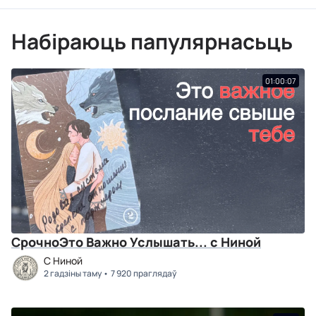
Набіраюць папулярнасьць
01:00:07
СрочноЭто Важно Услышать... с Ниной
C Ниной
2 гадзіны таму
7 920 праглядаў